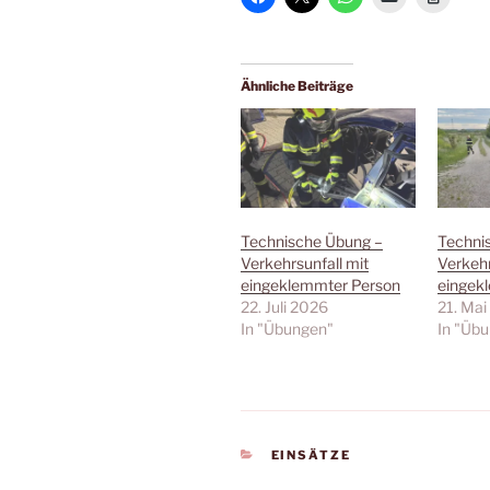
Ähnliche Beiträge
Technische Übung –
Techni
Verkehrsunfall mit
Verkehr
eingeklemmter Person
eingek
22. Juli 2026
21. Ma
In "Übungen"
In "Üb
KATEGORIEN
EINSÄTZE