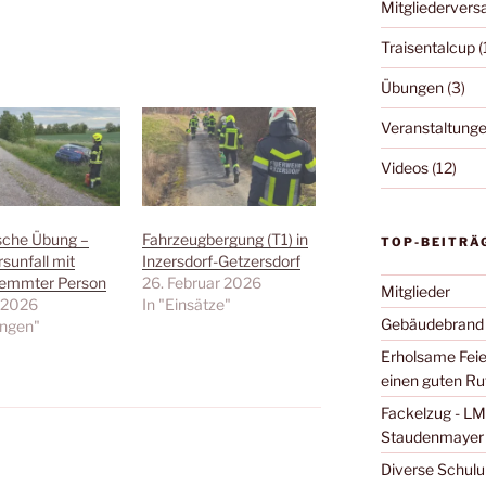
Mitgliederver
Traisentalcup
(
Übungen
(3)
Veranstaltung
Videos
(12)
sche Übung –
Fahrzeugbergung (T1) in
TOP-BEITRÄ
sunfall mit
Inzersdorf-Getzersdorf
lemmter Person
26. Februar 2026
Mitglieder
i 2026
In "Einsätze"
Gebäudebrand (
ungen"
Erholsame Feie
einen guten Rut
Fackelzug - L
Staudenmayer
Diverse Schulu