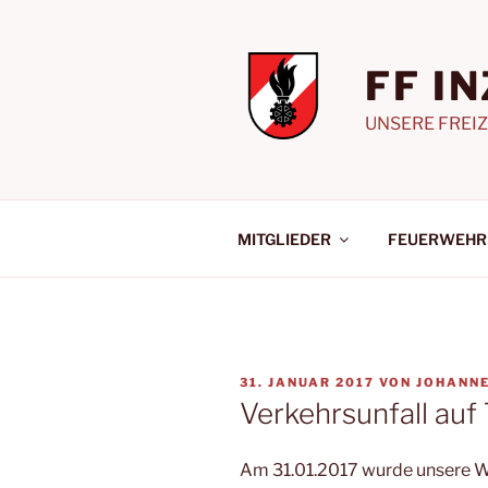
Zum
Inhalt
springen
FF I
UNSERE FREIZ
MITGLIEDER
FEUERWEHR
VERÖFFENTLICHT
31. JANUAR 2017
VON
JOHANNE
AM
Verkehrsunfall auf
Am 31.01.2017 wurde unsere W