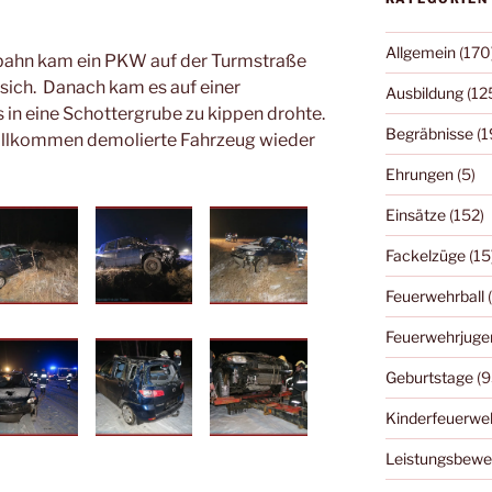
Allgemein
(170
rbahn kam ein PKW auf der Turmstraße
sich. Danach kam es auf einer
Ausbildung
(12
 in eine Schottergrube zu kippen drohte.
Begräbnisse
(1
vollkommen demolierte Fahrzeug wieder
Ehrungen
(5)
Einsätze
(152)
Fackelzüge
(15
Feuerwehrball
(
Feuerwehrjuge
Geburtstage
(9
Kinderfeuerwe
Leistungsbewe