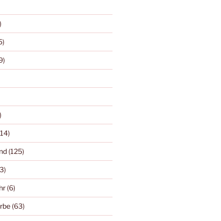
)
5)
9)
)
14)
nd
(125)
3)
hr
(6)
rbe
(63)