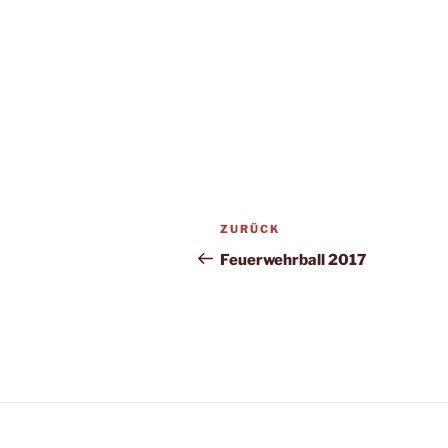
Beitragsnavigation
Vorheriger
ZURÜCK
Beitrag
Feuerwehrball 2017