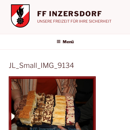
Zum
Inhalt
FF INZERSDORF
springen
UNSERE FREIZEIT FÜR IHRE SICHERHEIT
Menü
JL_Small_IMG_9134