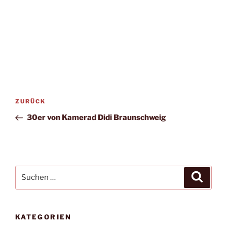
Beitragsnavigation
Vorheriger
ZURÜCK
Beitrag
30er von Kamerad Didi Braunschweig
Suchen
Suche
nach:
KATEGORIEN