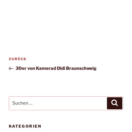
Beitragsnavigation
Vorheriger
ZURÜCK
Beitrag
30er von Kamerad Didi Braunschweig
Suchen
Suche
nach:
KATEGORIEN