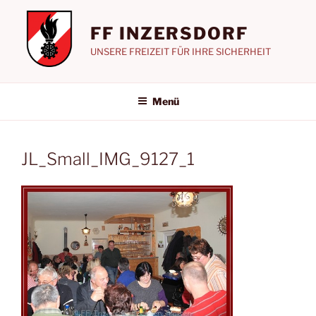
Zum
Inhalt
FF INZERSDORF
springen
UNSERE FREIZEIT FÜR IHRE SICHERHEIT
Menü
JL_Small_IMG_9127_1